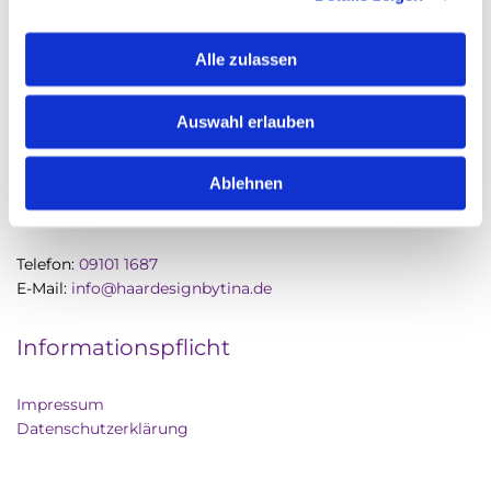
Adresse
Alle zulassen
Haardesign by Tina
Auswahl erlauben
Untere Ringstraße 27
90579 Langenzenn
Ablehnen
Kontakt
Telefon:
09101 1687
E-Mail:
info@haardesignbytina.de
Informationspflicht
Impressum
Datenschutzerklärung