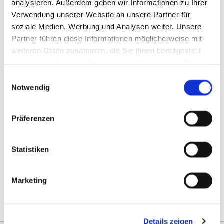
analysieren. Außerdem geben wir Informationen zu Ihrer
Telefon:
09101 1687
Verwendung unserer Website an unsere Partner für
E-Mail:
info@haardesignbytina.de
soziale Medien, Werbung und Analysen weiter. Unsere
Partner führen diese Informationen möglicherweise mit
weiteren Daten zusammen, die Sie ihnen bereitgestellt
Inhaberin: Tina Weißer
haben oder die sie im Rahmen Ihrer Nutzung der Dienste
gesammelt haben.
Wir sind nicht bereit oder verpflichtet, an
Einwilligungsauswahl
Notwendig
Streitbeilegungsverfahren vor einer
Verbraucherschlichtungsstelle teilzunehmen.
Präferenzen
Diese Webseite ist ein Produkt von
kpage.de
Statistiken
Marketing
Details zeigen